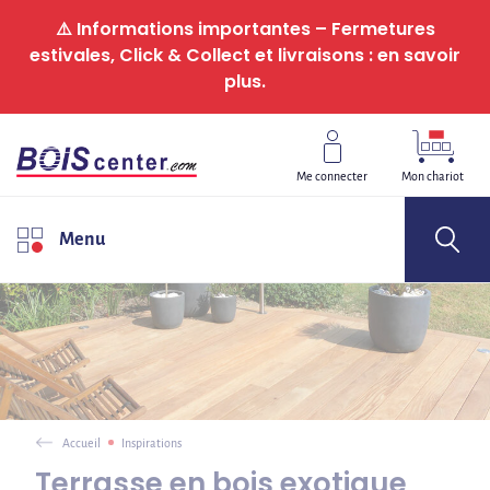
Panneau de gestion des cookies
⚠️ Informations importantes – Fermetures
estivales, Click & Collect et livraisons : en savoir
plus.
Me connecter
Mon chariot
Menu
Accueil
Inspirations
Terrasse en bois exotique