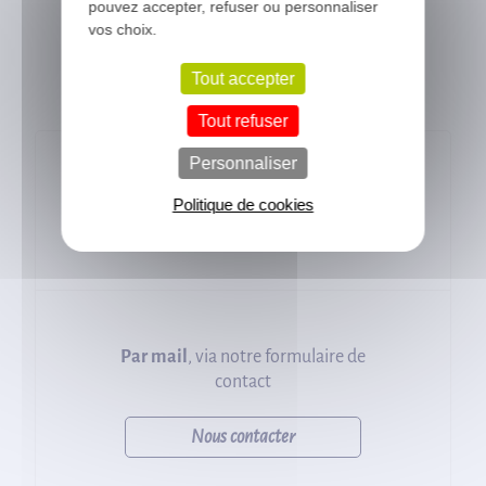
pouvez accepter, refuser ou personnaliser
Notre équipe se met à votre
vos choix.
disposition pour répondre à vos
questions.
Tout accepter
Tout refuser
Personnaliser
Du lundi au vendredi, de 8h30 à
Politique de cookies
12h30 et de 14h à 17h
Par mail
, via notre formulaire de
contact
Nous contacter