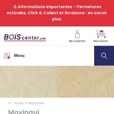
Panneau de gestion des cookies
⚠️ Informations importantes – Fermetures
estivales, Click & Collect et livraisons : en savoir
plus.
Me connecter
Mon chariot
Menu
Accueil
Essences bois
Movingui