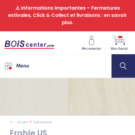
Panneau de gestion des cookies
⚠️ Informations importantes – Fermetures
estivales, Click & Collect et livraisons : en savoir
plus.
Me connecter
Mon chariot
Menu
Accueil
Essences bois
Erable US