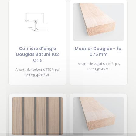
Cornière d'angle
Madrier Douglas - Ép.
Douglas Saturé 102
075 mm
Gris
59,56 €
A partir de
TTC / 1 pcs
11,91 €
106,04 €
soit
/ ML
A partir de
TTC / 1 pcs
29,46 €
soit
/ ML