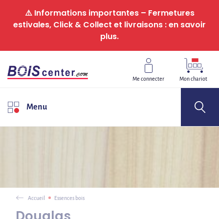
Panneau de gestion des cookies
⚠️ Informations importantes – Fermetures
estivales, Click & Collect et livraisons : en savoir
plus.
Me connecter
Mon chariot
Menu
Accueil
Essences bois
Douglas