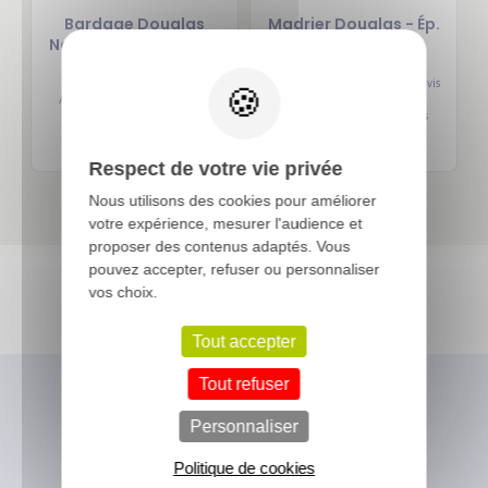
Bardage Douglas
Madrier Douglas - Ép.
Naturel - 27x70 mm -
050 mm
X
Parallélo
4/5
2 avis
78,99 €
A partir de
TTC / 1 pcs
17,87 €
A partir de
TTC / 1 pcs
70,53 €
soit
/ M2
5,96 €
soit
/ ML
Respect de votre vie privée
Nous utilisons des cookies pour améliorer
votre expérience, mesurer l'audience et
proposer des contenus adaptés. Vous
pouvez accepter, refuser ou personnaliser
vos choix.
Tout accepter
Tout refuser
Personnaliser
Vous avez besoin
Politique de cookies
d'un conseil ?