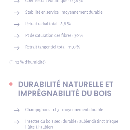
Coef. Retrait volumique : 0,56 %
Stabilité en service : moyennement durable
Retrait radial total : 8,8 %
Pt de saturation des fibres : 30 %
Retrait tangentiel total : 11,0 %
(* : 12 % d’humidité)
DURABILITÉ NATURELLE ET
IMPRÉGNABILITÉ DU BOIS
Champignons : cl 3 - moyennement durable
Insectes du bois sec : durable ; aubier distinct (risque
liùité à l’aubier)