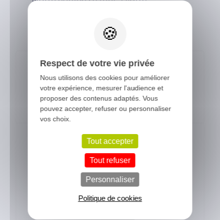
Notre équipe se met à votre
X
disposition pour répondre à vos
questions.
Respect de votre vie privée
Nous utilisons des cookies pour améliorer
Du lundi au vendredi, de 8h30 à
votre expérience, mesurer l'audience et
12h30 et de 14h à 17h
proposer des contenus adaptés. Vous
pouvez accepter, refuser ou personnaliser
vos choix.
Tout accepter
Par mail
, via notre formulaire de
Tout refuser
contact
Personnaliser
Nous contacter
Politique de cookies