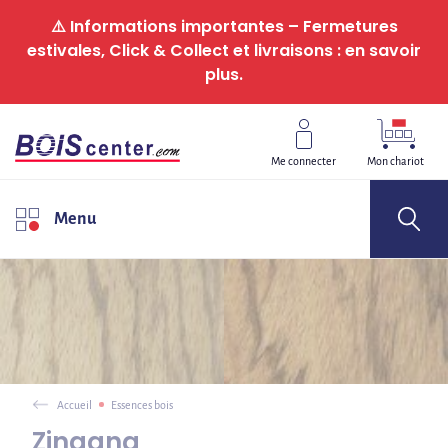
Panneau de gestion des cookies
⚠️ Informations importantes – Fermetures
estivales, Click & Collect et livraisons : en savoir
plus.
Me connecter
Mon chariot
Menu
Accueil
Essences bois
Zingana