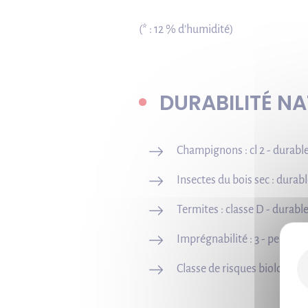
(* : 12 % d’humidité)
DURABILITÉ NA
Champignons : cl 2 - durabl
Insectes du bois sec : durable
Termites : classe D - durabl
Imprégnabilité : 3 - peu im
Classe de risques biologiques