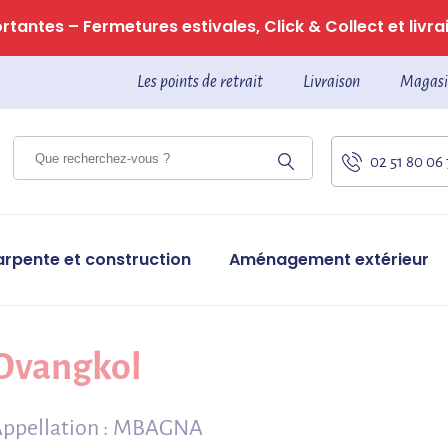
tantes – Fermetures estivales, Click & Collect et livrai
Les points de retrait
Livraison
Magasi
02 51 80 06
arpente et construction
Aménagement extérieur
Ovangkol
ppellation : MBAGNA