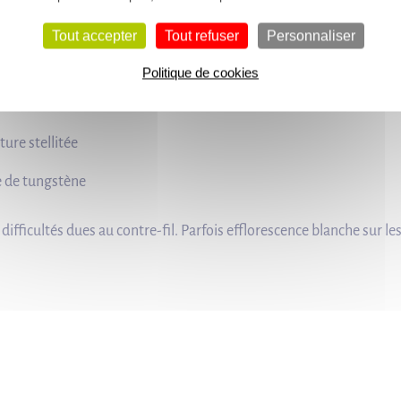
INAGE
Tout accepter
Tout refuser
Personnaliser
Politique de cookies
portant
ture stellitée
re de tungstène
ifficultés dues au contre-fil. Parfois efflorescence blanche sur les