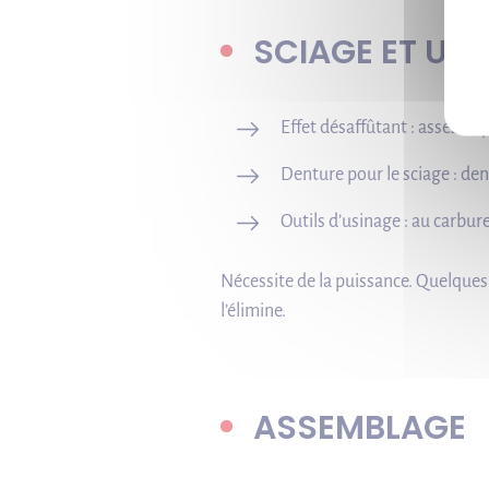
SCIAGE ET US
Effet désaffûtant : assez im
Denture pour le sciage : den
Outils d’usinage : au carbu
Nécessite de la puissance. Quelques d
l’élimine.
ASSEMBLAGE