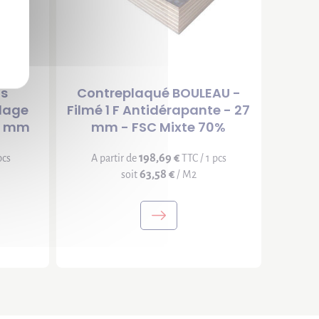
is
Contreplaqué BOULEAU -
llage
Filmé 1 F Antidérapante - 27
15 mm
mm - FSC Mixte 70%
198,69 €
pcs
A partir de
TTC / 1 pcs
63,58 €
soit
/ M2