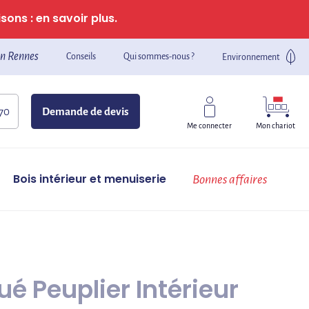
sons : en savoir plus.
n Rennes
Conseils
Qui sommes-nous ?
Environnement
 70
Demande de devis
Mon chariot
Me connecter
Bois intérieur et menuiserie
Bonnes affaires
é Peuplier Intérieur