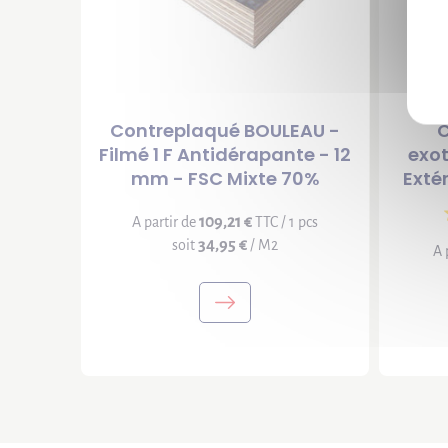
Contreplaqué BOULEAU -
C
Filmé 1 F Antidérapante - 12
exot
mm - FSC Mixte 70%
Exté
109,21 €
A partir de
TTC / 1 pcs
34,95 €
soit
/ M2
A 