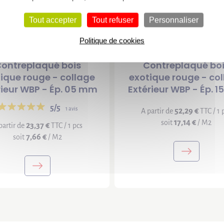
Tout accepter
Tout refuser
Personnaliser
Politique de cookies
ontreplaqué bois
Contreplaqué bo
ique rouge - collage
exotique rouge - co
rieur WBP - Ép. 05 mm
Extérieur WBP - Ép. 
5/5
1 avis
52,29 €
A partir de
TTC / 1 
17,14 €
soit
/ M2
23,37 €
partir de
TTC / 1 pcs
7,66 €
soit
/ M2