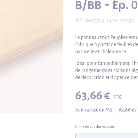
B/BB - Ép.
RÉF.
R005579_L3.10_LA1530
Le panneau tout Peuplier est u
Fabriqué à partir de feuilles d
naturelle et chaleureuse.
Idéal pour l’ameublement, l’ha
de rangements et cloisons lég
de décoration et d’agencemen
63,66 €
TTC
Soit
13.42
€ du M2
|
63,66 €
/
Choix de vos dimensions