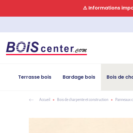
Panneau de gestion des cookies
⚠️ Informations impor
Terrasse bois
Bardage bois
Bois de ch
Accueil
Bois de charpente et construction
Panneaux c