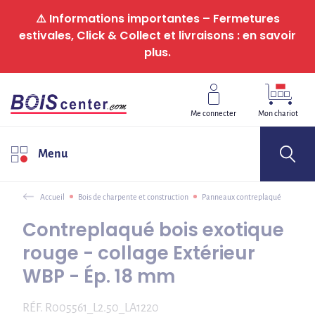
Panneau de gestion des cookies
⚠️ Informations importantes – Fermetures
estivales, Click & Collect et livraisons : en savoir
plus.
Me connecter
Mon chariot
Menu
Accueil
Bois de charpente et construction
Panneaux contreplaqué
Contreplaqué bois exotique
rouge - collage Extérieur
WBP - Ép. 18 mm
RÉF.
R005561_L2.50_LA1220