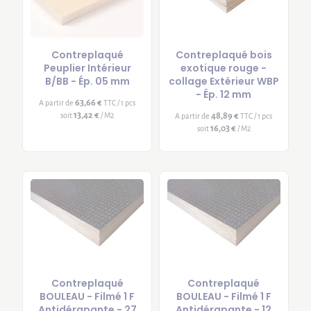
Contreplaqué
Contreplaqué bois
Peuplier Intérieur
exotique rouge -
B/BB - Ép. 05 mm
collage Extérieur WBP
- Ép. 12 mm
63,66 €
A partir de
TTC / 1 pcs
13,42 €
soit
/ M2
48,89 €
A partir de
TTC / 1 pcs
16,03 €
soit
/ M2
Contreplaqué
Contreplaqué
BOULEAU - Filmé 1 F
BOULEAU - Filmé 1 F
Antidérapante - 27
Antidérapante - 12