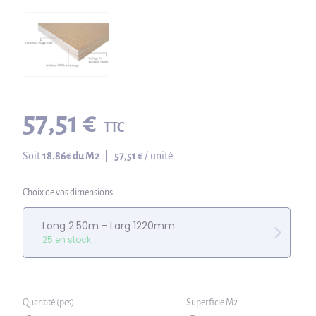
57,51 €
TTC
Soit
18.86
€ du M2
|
57,51 €
/ unité
Choix de vos dimensions
Long 2.50m - Larg 1220mm
25 en stock
Quantité (pcs)
Superficie M2