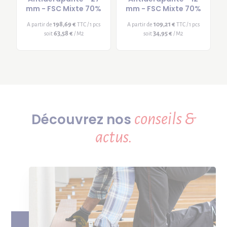
mm - FSC Mixte 70%
mm - FSC Mixte 70%
198,69 €
109,21 €
A partir de
TTC / 1 pcs
A partir de
TTC / 1 pcs
63,58 €
34,95 €
soit
/ M2
soit
/ M2
conseils &
Découvrez nos
actus.