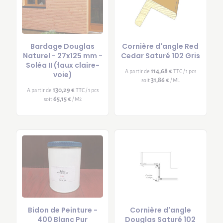
Bardage Douglas
Cornière d'angle Red
Naturel - 27x125 mm -
Cedar Saturé 102 Gris
Soléa II (faux claire-
114,68 €
A partir de
TTC / 1 pcs
voie)
31,86 €
soit
/ ML
130,29 €
A partir de
TTC / 1 pcs
65,15 €
soit
/ M2
Bidon de Peinture -
Cornière d'angle
400 Blanc Pur
Douglas Saturé 102