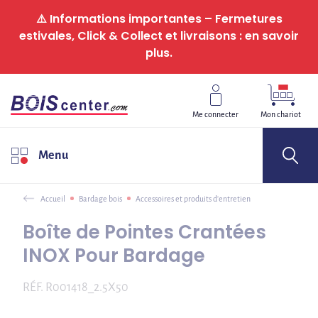
Panneau de gestion des cookies
⚠️ Informations importantes – Fermetures
estivales, Click & Collect et livraisons : en savoir
plus.
Me connecter
Mon chariot
Menu
Accueil
Bardage bois
Accessoires et produits d'entretien
Boîte de Pointes Crantées
INOX Pour Bardage
RÉF.
R001418_2.5X50