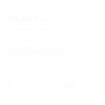
114,68 €
TTC
Soit
31.86
€ du ML
|
114,68 €
/ unité
Choix de vos dimensions
Sections 40mm - Long 3.60m
20 en stock
Quantité (pcs)
Longueur ML
Vendu par paquet de 4 pièces
20 en stock