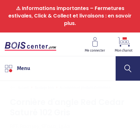
Panneau de gestion des cookies
⚠️ Informations importantes – Fermetures
estivales, Click & Collect et livraisons : en savoir
plus.
Me connecter
Mon chariot
Menu
Accueil
Bardage bois
Accessoires et produits d'entretien
Cornière d'angle Red Cedar
Saturé 102 Gris
RÉF.
R001349_SE040_L3.60