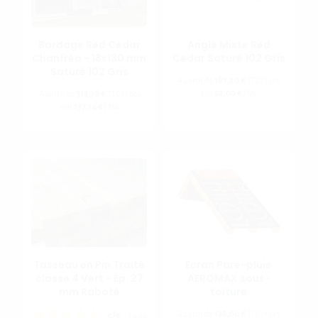
Bardage Red Cedar
Angle Mixte Red
Chanfréa - 18x130 mm
Cedar Saturé 102 Gris
Saturé 102 Gris
187,20 €
A partir de
TTC / 1 pcs
52,00 €
313,78 €
soit
/ ML
A partir de
TTC / 1 pcs
137,14 €
soit
/ M2
Tasseau en Pin Traité
Ecran Pare-pluie
classe 4 Vert - Ép. 27
AEROMAX sous-
mm Raboté
toiture
138,00 €
A partir de
TTC / 1 pcs
5/5
2 avis