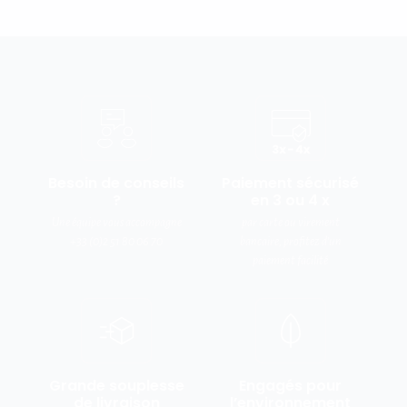
Besoin de conseils
Paiement sécurisé
?
en 3 ou 4 x
Une équipe vous accompagne
par carte ou virement
+33 (0)2 51 80 06 70
bancaire, profitez d’un
paiement facilité
Grande souplesse
Engagés pour
de livraison
l’environnement