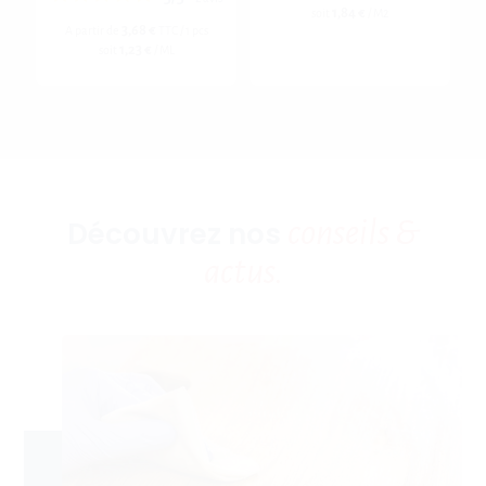
1,84 €
soit
/ M2
3,68 €
A partir de
TTC / 1 pcs
1,23 €
soit
/ ML
conseils &
Découvrez nos
actus.